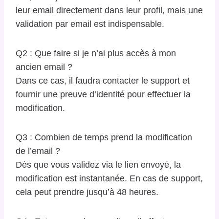
leur email directement dans leur profil, mais une
validation par email est indispensable.
Q2 : Que faire si je n’ai plus accès à mon
ancien email ?
Dans ce cas, il faudra contacter le support et
fournir une preuve d’identité pour effectuer la
modification.
Q3 : Combien de temps prend la modification
de l’email ?
Dès que vous validez via le lien envoyé, la
modification est instantanée. En cas de support,
cela peut prendre jusqu’à 48 heures.