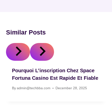
Similar Posts
Pourquoi L’inscription Chez Space
Fortuna Casino Est Rapide Et Fiable
By
admin@techbba.com
December 28, 2025