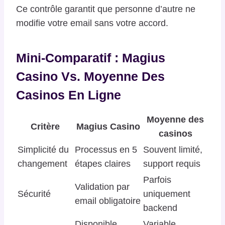
Ce contrôle garantit que personne d’autre ne
modifie votre email sans votre accord.
Mini-Comparatif : Magius
Casino Vs. Moyenne Des
Casinos En Ligne
Moyenne des
Critère
Magius Casino
casinos
Simplicité du
Processus en 5
Souvent limité,
changement
étapes claires
support requis
Parfois
Validation par
Sécurité
uniquement
email obligatoire
backend
Disponible,
Variable,