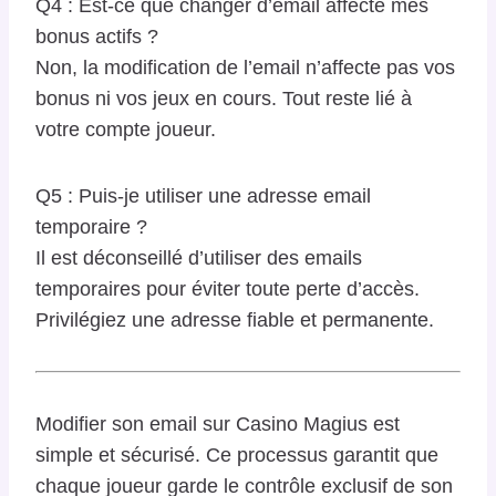
Q4 : Est-ce que changer d’email affecte mes
bonus actifs ?
Non, la modification de l’email n’affecte pas vos
bonus ni vos jeux en cours. Tout reste lié à
votre compte joueur.
Q5 : Puis-je utiliser une adresse email
temporaire ?
Il est déconseillé d’utiliser des emails
temporaires pour éviter toute perte d’accès.
Privilégiez une adresse fiable et permanente.
Modifier son email sur Casino Magius est
simple et sécurisé. Ce processus garantit que
chaque joueur garde le contrôle exclusif de son