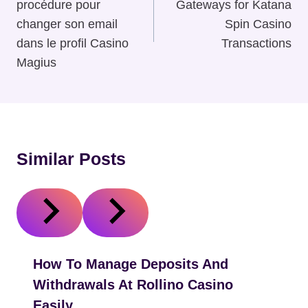
procédure pour
Gateways for Katana
changer son email
Spin Casino
dans le profil Casino
Transactions
Magius
Similar Posts
How To Manage Deposits And
Withdrawals At Rollino Casino
Easily