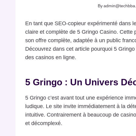
By
admin@techbba
En tant que SEO-copieur expérimenté dans l
claire et complète de 5 Gringo Casino. Cette 
son offre complète, adaptée à un public franc
Découvrez dans cet article pourquoi 5 Gringo
des casinos en ligne.
5 Gringo : Un Univers Dé
5 Gringo c’est avant tout une expérience imm
ludique. Le site invite immédiatement à la déte
intuitive. Contrairement à beaucoup de casino
et décomplexé.