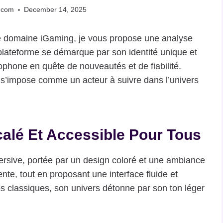
.com
December 14, 2025
e domaine iGaming, je vous propose une analyse
plateforme se démarque par son identité unique et
ophone en quête de nouveautés et de fiabilité.
 s’impose comme un acteur à suivre dans l’univers
calé Et Accessible Pour Tous
ersive, portée par un design coloré et une ambiance
nte, tout en proposant une interface fluide et
s classiques, son univers détonne par son ton léger