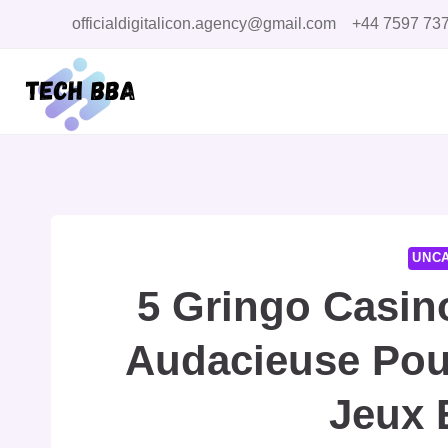
Skip
officialdigitalicon.agency@gmail.com +44 7597 73
to
content
UNC
5 Gringo Casin
Audacieuse Pou
Jeux 