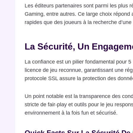
Les éditeurs partenaires sont parmi les plus 
Gaming, entre autres. Ce large choix répond 
rapides que des joueurs à la recherche d’une 
La Sécurité, Un Engagem
La confiance est un pilier fondamental pour 5 
licence de jeu reconnue, garantissant une rég
protocole SSL assure la protection des donnée
Un point notable est la transparence des condi
stricte de fair-play et outils pour le jeu respo
environnement à la fois fun et sécurisé.
Quick Facts Sur La Sécurité De