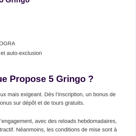
l
eCOGRA
 et auto-exclusion
ue Propose 5 Gringo ?
x mais exigeant. Dès l’inscription, un bonus de
onus sur dépôt et de tours gratuits.
 l’engagement, avec des reloads hebdomadaires,
tractif. Néanmoins, les conditions de mise sont à