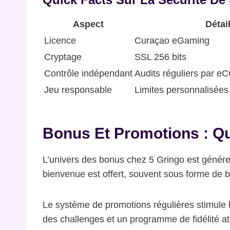
Aspect
Détai
Licence
Curaçao eGaming
Cryptage
SSL 256 bits
Contrôle indépendant
Audits réguliers par 
Jeu responsable
Limites personnalisées
Bonus Et Promotions : Q
L’univers des bonus chez 5 Gringo est généreu
bienvenue est offert, souvent sous forme de b
Le système de promotions régulières stimule
des challenges et un programme de fidélité at