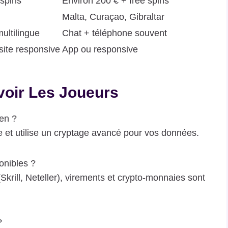
 spins
Environ 200 € + free spins
Malta, Curaçao, Gibraltar
multilingue
Chat + téléphone souvent
site responsive
App ou responsive
voir Les Joueurs
éen ?
se et utilise un cryptage avancé pour vos données.
onibles ?
Skrill, Neteller), virements et crypto-monnaies sont
?