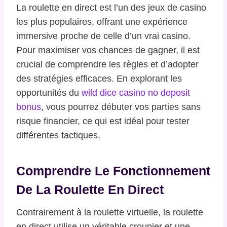
La roulette en direct est l’un des jeux de casino
les plus populaires, offrant une expérience
immersive proche de celle d’un vrai casino.
Pour maximiser vos chances de gagner, il est
crucial de comprendre les règles et d’adopter
des stratégies efficaces. En explorant les
opportunités du
wild dice casino no deposit
bonus
, vous pourrez débuter vos parties sans
risque financier, ce qui est idéal pour tester
différentes tactiques.
Comprendre Le Fonctionnement
De La Roulette En Direct
Contrairement à la roulette virtuelle, la roulette
en direct utilise un véritable croupier et une