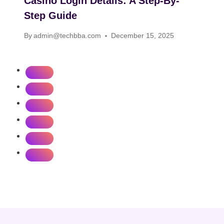
Casino Login Details: A Step-By-
Step Guide
By
admin@techbba.com
December 15, 2025