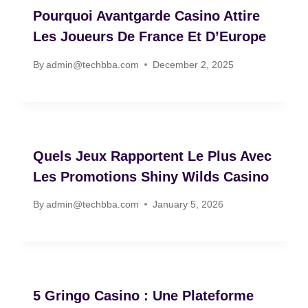
Pourquoi Avantgarde Casino Attire
Les Joueurs De France Et D’Europe
By
admin@techbba.com
December 2, 2025
Quels Jeux Rapportent Le Plus Avec
Les Promotions Shiny Wilds Casino
By
admin@techbba.com
January 5, 2026
5 Gringo Casino : Une Plateforme