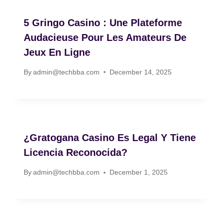
5 Gringo Casino : Une Plateforme
Audacieuse Pour Les Amateurs De
Jeux En Ligne
By
admin@techbba.com
December 14, 2025
¿Gratogana Casino Es Legal Y Tiene
Licencia Reconocida?
By
admin@techbba.com
December 1, 2025