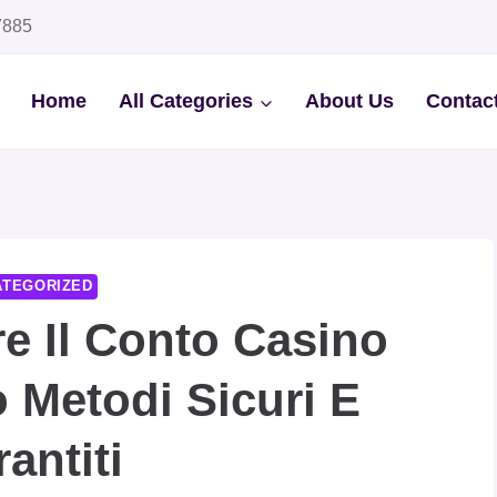
7885
Home
All Categories
About Us
Contac
ATEGORIZED
e Il Conto Casino
 Metodi Sicuri E
antiti