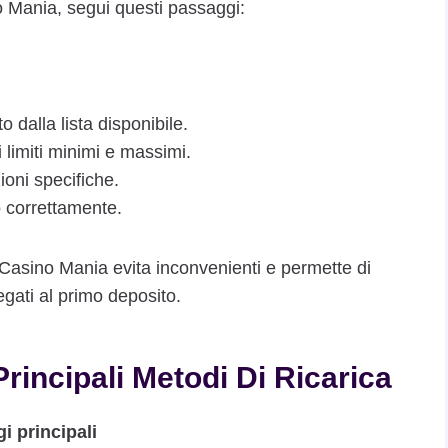
o Mania, segui questi passaggi:
.
 dalla lista disponibile.
i limiti minimi e massimi.
oni specifiche.
to correttamente.
da Casino Mania evita inconvenienti e permette di
egati al primo deposito.
rincipali Metodi Di Ricarica
i principali