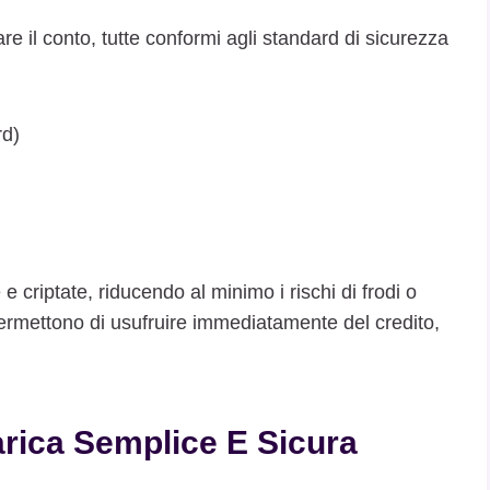
re il conto, tutte conformi agli standard di sicurezza
rd)
 criptate, riducendo al minimo i rischi di frodi o
 permettono di usufruire immediatamente del credito,
rica Semplice E Sicura