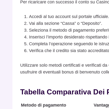
Per ricaricare con successo il conto su Casin
Accedi al tuo account sul portale ufficiale
Vai alla sezione “Cassa” o “Deposito”.
Seleziona il metodo di pagamento preferito
Inserisci l’importo desiderato rispettando 
Completa l’operazione seguendo le istruzi
Verifica che il credito sia stato accredita
Utilizzare solo metodi certificati e verificati 
usufruire di eventuali bonus di benvenuto coll
Tabella Comparativa Dei P
Metodo di pagamento
Vantagg