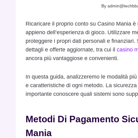
By
admin@techbb
Ricaricare il proprio conto su Casino Mania 
appieno dell’esperienza di gioco. Utilizzare me
proteggere i propri dati personali e finanziari.
dettagli e offerte aggiornate, tra cui il
casino 
ancora più vantaggiose e convenienti.
In questa guida, analizzeremo le modalità più a
e caratteristiche di ogni metodo. La sicurezza
importante conoscere quali sistemi sono suppor
Metodi Di Pagamento Sicu
Mania