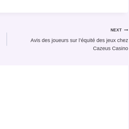
NEXT
Avis des joueurs sur l’équité des jeux chez
Cazeus Casino