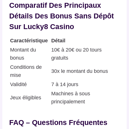
Comparatif Des Principaux
Détails Des Bonus Sans Dépôt
Sur Lucky8 Casino
Caractéristique
Détail
Montant du
10€ à 20€ ou 20 tours
bonus
gratuits
Conditions de
30x le montant du bonus
mise
Validité
7 à 14 jours
Machines à sous
Jeux éligibles
principalement
FAQ – Questions Fréquentes